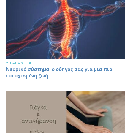
YOGA & ΥΓΕΊΑ
Νευρικό σύστημα: ο οδηγός σας για μια πιο
ευτυχισμένη ζωή !