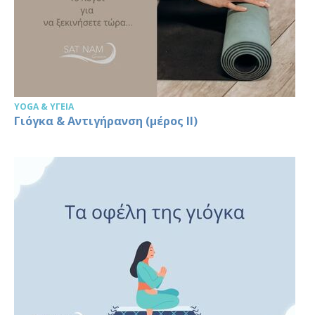
YOGA & ΥΓΕΊΑ
Γιόγκα & Αντιγήρανση (μέρος IΙ)