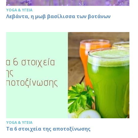
YOGA & ΥΓΕΊΑ
Λεβάντα, η μωβ βασίλισσα των βοτάνων
YOGA & ΥΓΕΊΑ
Τα 6 στοιχεία της αποτοξίνωσης