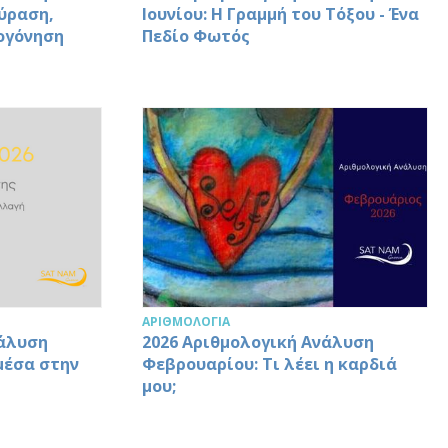
ούραση,
Ιουνίου: Η Γραμμή του Τόξου - Ένα
ογόνηση
Πεδίο Φωτός
ΑΡΙΘΜΟΛΟΓΊΑ
νάλυση
2026 Αριθμολογική Ανάλυση
μέσα στην
Φεβρουαρίου: Τι λέει η καρδιά
μου;