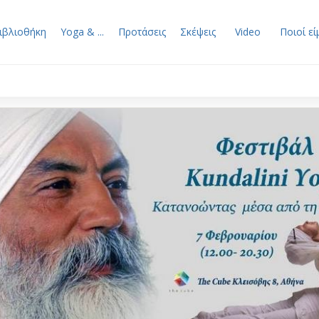
ιβλιοθήκη
Yoga & ...
Προτάσεις
Σκέψεις
Video
Ποιοί εί