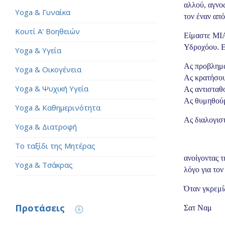
αλλού, αγνο
Yoga & Γυναίκα
τον έναν από
Κουτί Α' Βοηθειών
Είμαστε ΜΙΑ
Υδροχόου. Ε
Yoga & Υγεία
Ας προβλημ
Yoga & Οικογένεια
Ας κρατήσου
Yoga & Ψυχική Υγεία
Ας αντισταθ
Ας θυμηθούμε
Yoga & Καθημερινότητα
Ας διαλογισ
Yoga & Διατροφή
Το ταξίδι της Μητέρας
ανοίγοντας τ
Yoga & Τσάκρας
λόγο για το
Όταν γκρεμίζ
Προτάσεις
Σατ Ναμ