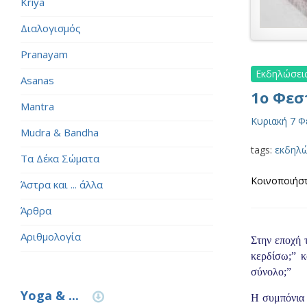
Kriya
Διαλογισμός
Pranayam
Εκδηλώσεις
Asanas
1ο Φεσ
Mantra
Κυριακή 7 
Mudra & Bandha
tags:
εκδηλώ
Τα Δέκα Σώματα
Κοινοποιήστ
Άστρα και ... άλλα
Άρθρα
Αριθμολογία
Στην εποχή 
κερδίσω;” κ
σύνολο;”
Yoga & ...
Η συμπόνια 