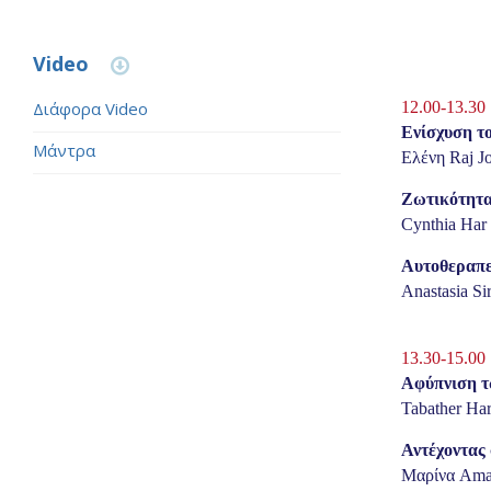
Video
Διάφορα Video
12.00-13.30
Ενίσχυση τ
Μάντρα
Ελένη Raj J
Ζωτικότητα
Cynthia Har
Αυτοθεραπε
Anastasia S
13.30-15.00
Αφύπνιση τ
Tabather Ha
Αντέχοντας
Μαρίνα Ama