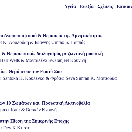
Υγεία - Ευεξία - Σχέσεις - Επικοι
ου Ανοσοποιητικού & Θεραπεία της Αρνητικότητας
ot K. Λουλούδη & Ιωάννης Umrao S. Παππάς
 & Θεραπευτικός διαλογισμός με ζωντανή μουσική
 Hari Wells & Μανταλένα Swaranjeet Κουνινή
ία - Θεράπευσε τον Εαυτό Σου
iri Santokh K. Κουλένκο & Φρόσω Seva Simran K. Ματσούκα
ων 10 Σωμάτων και Πρσωπική Ακτινοβολία
rpreet Kaur & Βασκέν Κνουνή
 στην Πίεση της Σημερινής Εποχής
r Dev Κ.Κτίστη