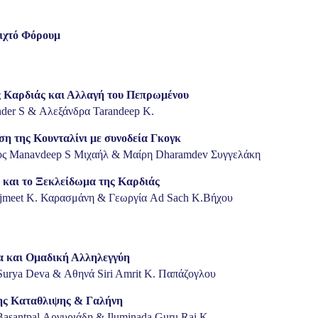
οιχτό Φόρουμ
ς Καρδιάς και Αλλαγή του Πεπρωμένου
nder S & Αλεξάνδρα Tarandeep K.
ση της Κουνταλίνι με συνοδεία Γκογκ
ος Manavdeep S Μιχαήλ & Μαίρη Dharamdev Συγγελάκη
 και το Ξεκλείδωμα της Καρδιάς
jmeet K. Καρασμάνη & Γεωργία Ad Sach K.Βήχου
α και Ομαδική Αλληλεγγύη
Surya Deva & Αθηνά Siri Amrit K. Παπάζογλου
ης Καταθλιψης & Γαλήνη
asantpal Αργυριάδη & Iluminada Guru Rai K.