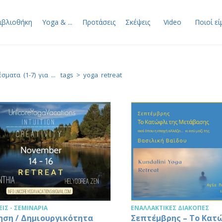
ιβλιοθήκη
Yoga & ...
Προτάσεις
Σκέψεις
Video
Ποιοί εί
σματα (1-7) για ...
tags >
yoga retreat
ΙΣ - ΣΕΜΙΝΆΡΙΑ
ΕΝΑΛΛΑΚΤΙΚΈΣ ΔΙΑΚΟΠΈΣ
ηση / Δημιουργικότητα
Σεπτέμβρης – Το Κατ