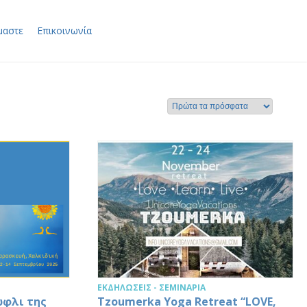
μαστε
Επικοινωνία
ΕΚΔΗΛΏΣΕΙΣ - ΣΕΜΙΝΆΡΙΑ
ώφλι της
Τzoumerka Yoga Retreat “LOVE,