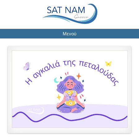
Μενού