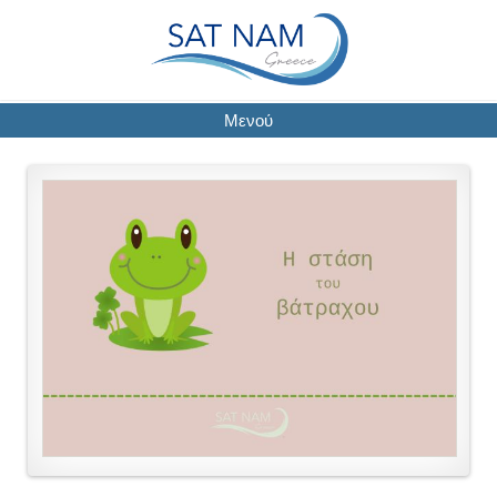
Μενού