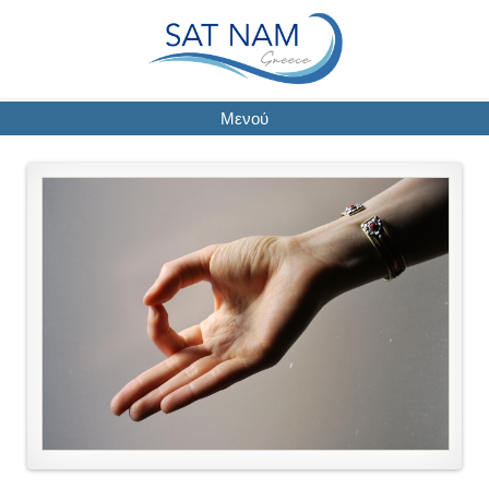
Μενού