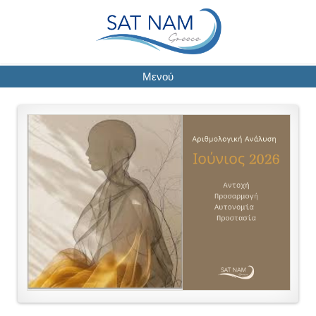
Μενού