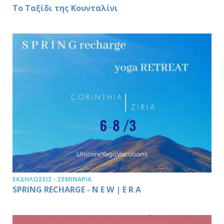
Το Ταξίδι της Κουνταλίνι
ΕΚΔΗΛΏΣΕΙΣ - ΣΕΜΙΝΆΡΙΑ
SPRING RECHARGE - N E W | E R A