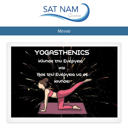
Μενού