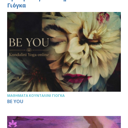
Γιόγκα
ΜΑΘΉΜΑΤΑ ΚΟΥΝΤΑΛΊΝΙ ΓΙΌΓΚΑ
BE YOU