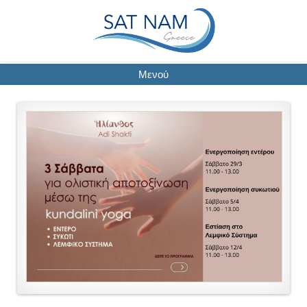
Μενού